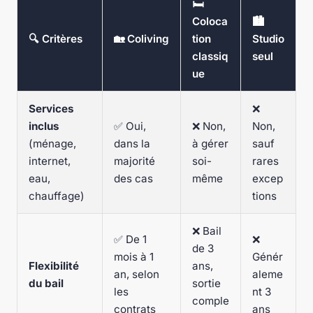
🛏️
Coloca
🏙️
🔍 Critères
🏡 Coliving
tion
Studio
classiq
seul
ue
Services
❌
inclus
✅ Oui,
❌ Non,
Non,
(ménage,
dans la
à gérer
sauf
internet,
majorité
soi-
rares
eau,
des cas
même
excep
chauffage)
tions
❌ Bail
✅ De 1
❌
de 3
mois à 1
Génér
Flexibilité
ans,
an, selon
aleme
du bail
sortie
les
nt 3
comple
contrats
ans