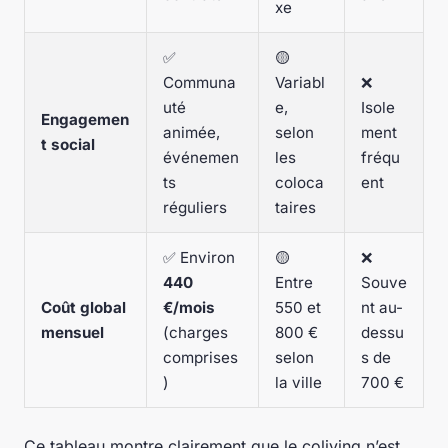
xe
✅
🟡
Communa
Variabl
❌
uté
e,
Isole
Engagemen
animée,
selon
ment
t social
événemen
les
fréqu
ts
coloca
ent
réguliers
taires
✅ Environ
🟡
❌
440
Entre
Souve
Coût global
€/mois
550 et
nt au-
mensuel
(charges
800 €
dessu
comprises
selon
s de
)
la ville
700 €
Ce tableau montre clairement que le coliving n’est